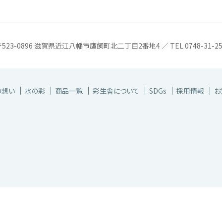
〒523-0896 滋賀県近江八幡市鷹飼町北二丁目2番地4 ／ TEL 0748-31-2581 
の想い
水の彩
商品一覧
彩生舎について
SDGs
採用情報
お