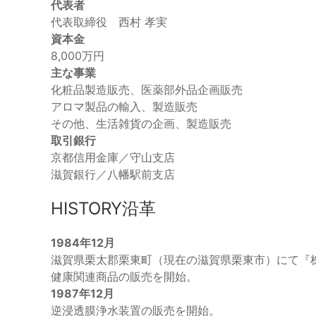
代表者
代表取締役 西村 孝実
資本金
8,000万円
主な事業
化粧品製造販売、医薬部外品企画販売
アロマ製品の輸入、製造販売
その他、生活雑貨の企画、製造販売
取引銀行
京都信用金庫／守山支店
滋賀銀行／八幡駅前支店
HISTORY
沿革
1984年12月
滋賀県栗太郡栗東町（現在の滋賀県栗東市）にて『
健康関連商品の販売を開始。
1987年12月
逆浸透膜浄水装置の販売を開始。