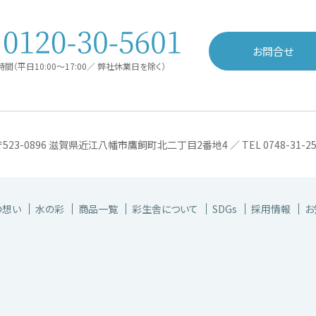
お問合せ
間（平日10:00〜17:00／ 弊社休業日を除く）
〒523-0896 滋賀県近江八幡市鷹飼町北二丁目2番地4 ／ TEL 0748-31-2581 
の想い
水の彩
商品一覧
彩生舎について
SDGs
採用情報
お